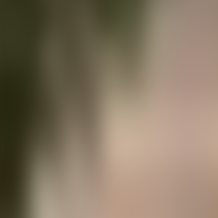
Contactez-nous au
+32(0)2 550 01 00