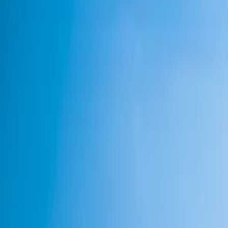
Contactez-nous au
+32(0)2 550 01 00