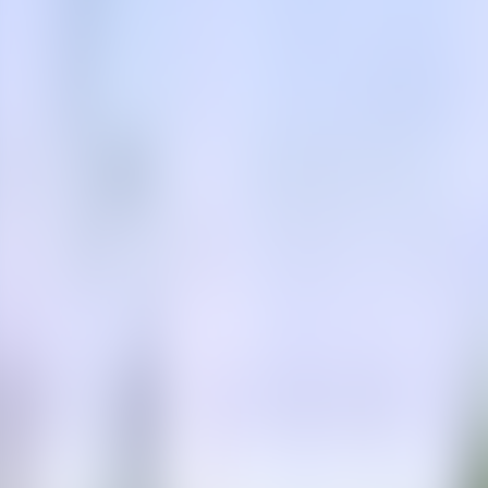
Contactez-nous au
+32(0)2 550 01 00