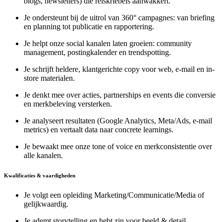
blogs, newsletters) die reiskriebels aanwakkert.
Je ondersteunt bij de uitrol van 360° campagnes: van briefing
en planning tot publicatie en rapportering.
Je helpt onze social kanalen laten groeien: community
management, postingkalender en trendspotting.
Je schrijft heldere, klantgerichte copy voor web, e-mail en in-
store materialen.
Je denkt mee over acties, partnerships en events die conversie
en merkbeleving versterken.
Je analyseert resultaten (Google Analytics, Meta/Ads, e-mail
metrics) en vertaalt data naar concrete learnings.
Je bewaakt mee onze tone of voice en merkconsistentie over
alle kanalen.
Kwalificaties & vaardigheden
Je volgt een opleiding Marketing/Communicatie/Media of
gelijkwaardig.
Je ademt storytelling en hebt zin voor beeld & detail.