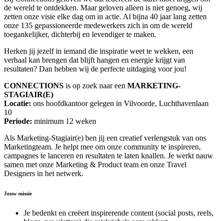
de wereld te ontdekken. Maar geloven alleen is niet genoeg, wij
zetten onze visie elke dag om in actie. Al bijna 40 jaar lang zetten
onze 135 gepassioneerde medewerkers zich in om de wereld
toegankelijker, dichterbij en levendiger te maken.
Herken jij jezelf in iemand die inspiratie weet te wekken, een
verhaal kan brengen dat blijft hangen en energie krijgt van
resultaten? Dan hebben wij de perfecte uitdaging voor jou!
CONNECTIONS
is op zoek naar een
MARKETING-
STAGIAIR(E)
Locatie:
ons hoofdkantoor gelegen in Vilvoorde, Luchthavenlaan
10
Periode:
minimum 12 weken
Als Marketing-Stagiair(e) ben jij een creatief verlengstuk van ons
Marketingteam. Je helpt mee om onze community te inspireren,
campagnes te lanceren en resultaten te laten knallen. Je werkt nauw
samen met onze Marketing & Product team en onze Travel
Designers in het netwerk.
Jouw missie
Je bedenkt en creëert inspirerende content (social posts, reels,