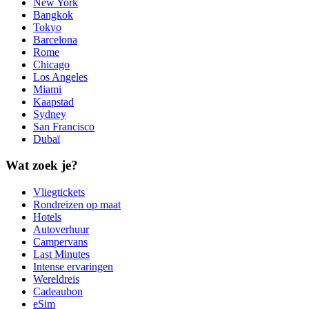
New York
Bangkok
Tokyo
Barcelona
Rome
Chicago
Los Angeles
Miami
Kaapstad
Sydney
San Francisco
Dubaï
Wat zoek je?
Vliegtickets
Rondreizen op maat
Hotels
Autoverhuur
Campervans
Last Minutes
Intense ervaringen
Wereldreis
Cadeaubon
eSim